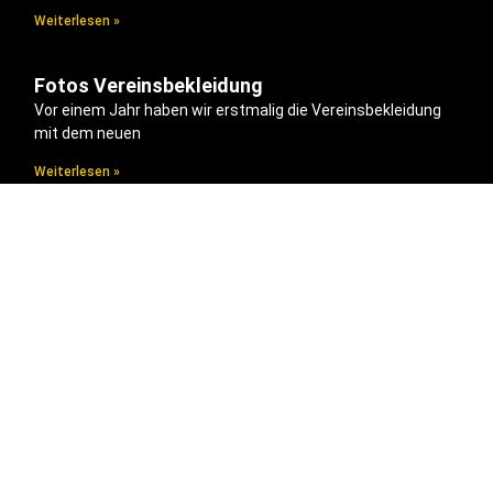
Weiterlesen »
Fotos Vereinsbekleidung
Vor einem Jahr haben wir erstmalig die Vereinsbekleidung
mit dem neuen
Weiterlesen »
Sitemap
Home
Verein
Über uns
Ansprechpartner
Join us
Sponsoren
Fun Facts