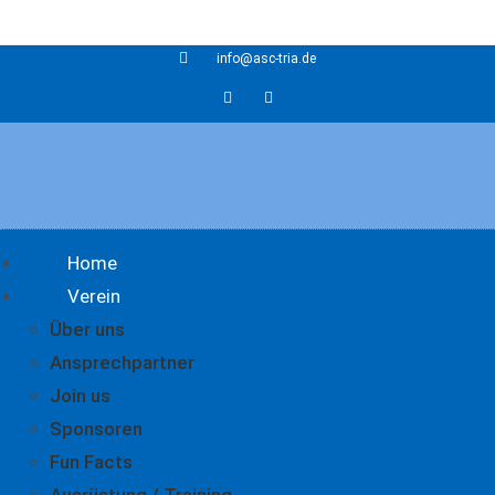
info@asc-tria.de
Home
Verein
Über uns
Ansprechpartner
Join us
Sponsoren
Fun Facts